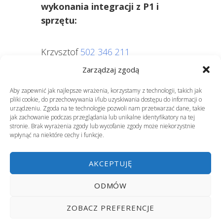
wykonania integracji z P1 i
sprzętu:
Krzysztof
502 346 211
Zarządzaj zgodą
Aby zapewnić jak najlepsze wrażenia, korzystamy z technologii, takich jak
pliki cookie, do przechowywania i/lub uzyskiwania dostępu do informacji o
urządzeniu. Zgoda na te technologie pozwoli nam przetwarzać dane, takie
jak zachowanie podczas przeglądania lub unikalne identyfikatory na tej
Powstanie Inkubatora MŚP dla firm z
stronie. Brak wyrażenia zgody lub wycofanie zgody może niekorzystnie
Ukrainy
wpłynąć na niektóre cechy i funkcje.
Bezpłatne szkolenie – Praca zdalna
AKCEPTUJĘ
zgodna ze znowelizowanym Kodeksem
Pracy – przygotuj organizację i
ODMÓW
pracowników na zmiany.
ZOBACZ PREFERENCJE