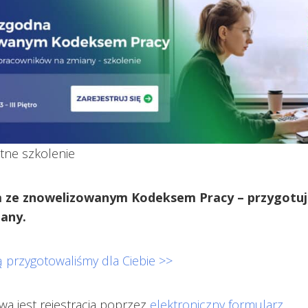
tne szkolenie
a ze znowelizowanym Kodeksem Pracy – przygotuj 
any.
 przygotowaliśmy dla Ciebie >>
a jest rejestracja poprzez
elektroniczny formularz
.