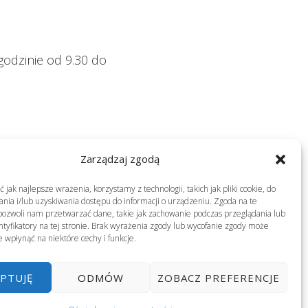
odzinie od 9.30 do
Zarządzaj zgodą
jak najlepsze wrażenia, korzystamy z technologii, takich jak pliki cookie, do
ia i/lub uzyskiwania dostępu do informacji o urządzeniu. Zgoda na te
pozwoli nam przetwarzać dane, takie jak zachowanie podczas przeglądania lub
ntyfikatory na tej stronie. Brak wyrażenia zgody lub wycofanie zgody może
e wpłynąć na niektóre cechy i funkcje.
PTUJĘ
ODMÓW
ZOBACZ PREFERENCJE