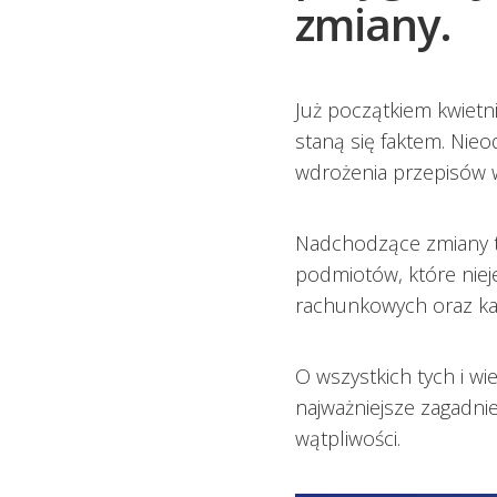
zmiany.
Już początkiem kwietn
staną się faktem. Nie
wdrożenia przepisów w 
Nadchodzące zmiany to
podmiotów, które niej
rachunkowych oraz ka
O wszystkich tych i 
najważniejsze zagadni
wątpliwości.