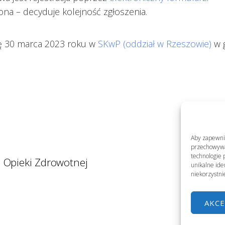
ona – decyduje kolejność zgłoszenia.
ię 30 marca 2023 roku w
SKwP (oddział w Rzeszowie)
w g
Aby zapewnić 
przechowywan
technologie 
 Opieki Zdrowotnej
unikalne ide
niekorzystni
AKCE