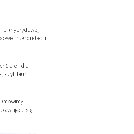
nej (hybrydowej)
wej interpretacji i
), ale i dla
 czyli biur
. Omówimy
ojawiające się