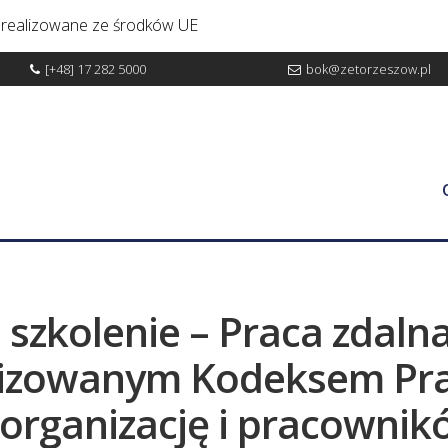
y realizowane ze środków UE
[+48] 17 282 5000
bok@zetorzeszow.pl
Bezpieczeństwo fizyczne budynku
 szkolenie – Praca zdaln
lizowanym Kodeksem Pra
 organizację i pracownik